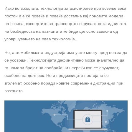
Иако во возилата, технологија за асистирање при возење веќе
постои и е сè повеќе и повеќе достапна кај поновите модели
на возила, експертите во транспортот веруваат дека иднината
на безбедноста на патиштата ќе биде целосно зависна од
усовршувањето на оваа технологија.
Но, автомобилската индустрија има уште многу пред неа за да
се усоврши. Технологијата дефинитивно може значително да
го намали бројот на сообраќајни несреќи кои се случуваат,
особено на долг рок. Но и предизвиците постојано се
зголемат, особено поради новите современи дистракции при
возењето.