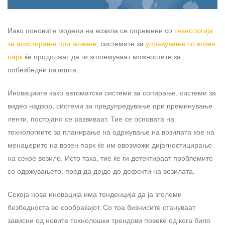
Иако поновите модели на возила се опремени со
технологија
за асистирање при возење
, системите за
управување со возен
парк
ќе продолжат да ги зголемуваат можностите за
побезбедни патишта.
Иновациите како автоматски системи за сопирање, системи за
видео надзор, системи за предупредување при преминување
ленти, постојано се развиваат. Тие се основата на
технологиите за планирање на одржување на возилата кое на
менаџерите на возен парк ќе им овозможи дијагностицирање
на секое возило. Исто така, тие ќе ги детектираат проблемите
со одржувањето, пред да дојде до дефекти на возилата.
Секоја нова иновација има тенденција да ја зголеми
безбедноста во сообраќајот. Со тоа бизнисите стануваат
зависни од новите технолошки трендови повеќе од кога било