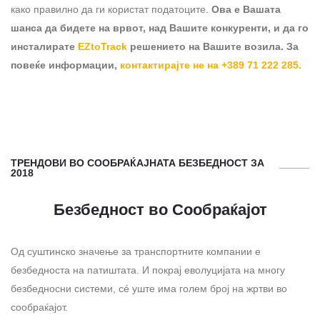
како правилно да ги користат податоците.
Ова е Вашата
шанса да бидете на врвот, над Вашите конкуренти, и да го
инсталирате
EZtoTrack
решението на Вашите возила. За
повеќе информации,
контактирајте не на +389 71 222 285.
ТРЕНДОВИ ВО СООБРАЌАЈНАТА БЕЗБЕДНОСТ ЗА
2018
Безбедност во Сообраќајот
Од суштинско значење за транспортните компании е
безбедноста на патиштата. И покрај еволуцијата на многу
безбедносни системи, сé уште има голем број на жртви во
сообраќајот.