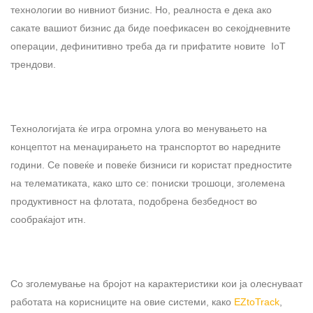
технологии во нивниот бизнис. Но, реалноста е дека ако
сакате вашиот бизнис да биде поефикасен во секојдневните
операции, дефинитивно треба да ги прифатите новите IoT
трендови.
Технологијата ќе игра огромна улога во менувањето на
концептот на менаџирањето на транспортот во наредните
години. Се повеќе и повеќе бизниси ги користат предностите
на телематиката, како што се: пониски трошоци, зголемена
продуктивност на флотата, подобрена безбедност во
сообраќајот итн.
Со зголемување на бројот на карактеристики кои ја олеснуваат
работата на корисниците на овие системи, како
EZtoTrack
,