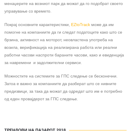
менаџерите на возниот парк да можат да го подобрат своето
управување со времето.
Покрај основните карактеристики,
EZtoTrack
може да им
помогне на компаниите да ги следат податоците како што се
брзина, активност на моторот, неовластена употреба на
возила, верификација на реализирана работа или реални
работни часови наспроти бараните часови, како и евиденција
за навремени и задолжителни сервиси.
Можностите на системите за ГПС следење се бесконечни.
Затоа е важно за компаниите да разберат што се нивните
предизвици, за така да можат да одредат што им е потребно
од еден провајдерот за ГПС следење.
ТРЕНДОВИ НА ПАЗАРОТ 2018