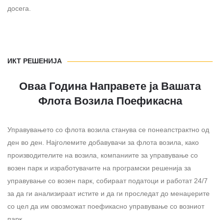
досега.
ИКТ РЕШЕНИЈА
Оваа Година Направете ја Вашата
Флота Возила Поефикасна
Управувањето со флота возила станува се понеапстрактно од
ден во ден. Најголемите добавувачи за флота возила, како
производителите на возила, компаниите за управување со
возен парк и изработувачите на програмски решенија за
управување со возен парк, собираат податоци и работат 24/7
за да ги анализираат истите и да ги проследат до менаџерите
со цел да им овозможат поефикасно управување со возниот
парк.