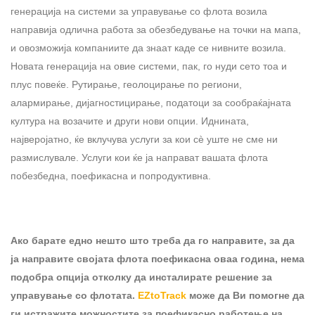
генерација на системи за управување со флота возила
направија одлична работа за обезбедување на точки на мапа,
и овозможија компаниите да знаат каде се нивните возила.
Новата генерација на овие системи, пак, го нуди сето тоа и
плус повеќе. Рутирање, геолоцирање по региони,
алармирање, дијагностицирање, податоци за сообраќајната
култура на возачите и други нови опции. Иднината,
најверојатно, ќе вклучува услуги за кои сè уште не сме ни
размислувале. Услуги кои ќе ја направат вашата флота
побезбедна, поефикасна и попродуктивна.
Ако барате едно нешто што треба да го направите, за да
ја направите својата флота поефикасна оваа година, нема
подобра опција отколку да инсталирате решение за
управување со флотата.
EZtoTrack
може да Ви помогне да
ги истражите можностите за поефикасно работење на