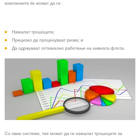
компаниите ќе можат да ги:
Намалат трошоците;
Прецизно да проценуваат ризик; и
Да одржуваат оптимално работење на нивната флота.
Со овие системи, тие можат да ги намалат трошоците за