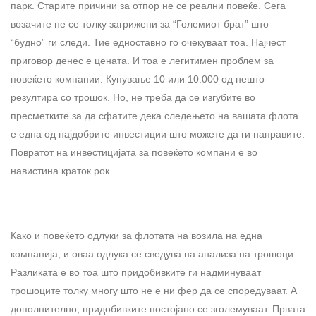
парк. Старите причини за отпор не се реални повеќе. Сега
возачите не се толку загрижени за “Големиот брат” што
“будно” ги следи. Тие едноставно го очекуваат тоа. Најчест
приговор денес е цената. И тоа е легитимен проблем за
повеќето компании. Купување 10 или 10.000 од нешто
резултира со трошок. Но, не треба да се изгубите во
пресметките за да сфатите дека следењето на вашата флота
е една од најдобрите инвестиции што можете да ги направите.
Повратот на инвестицијата за повеќето компани е во
навистина краток рок.
Како и повеќето одлуки за флотата на возила на една
компанија, и оваа одлука се сведува на анализа на трошоци.
Разликата е во тоа што придобивките ги надминуваат
трошоците толку многу што не е ни фер да се споредуваат. А
дополнително, придобивките постојано се зголемуваат. Првата