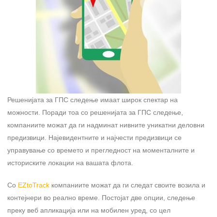
Решенијата за ГПС следење имаат широк спектар на
можности. Поради тоа со решенијата за ГПС следење,
компаниите можат да ги надминат нивните уникатни деловни
предизвици. Најевидентните и најчести предизвици се
управување со времето и прегледност на моменталните и
историските локации на вашата флота.
Со
EZtoTrack
компаниите можат да ги следат своите возила и
контејнери во реално време. Постојат две опции, следење
преку веб апликација или на мобилен уред, со цел