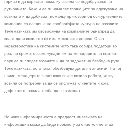
гориво и да користат помалку возила со подобрување на
рутирањето. Како и да ги намалат трошоците за одржување на
возилата и да добиваат помалку приговори од осигурителните
компании со следење на сообраќајната култура на возачите.
Телематиката им овозможува на компаниите однапред да
знаат дали возилото ќе има механички дефект. Оваа
карактеристика на системите исто така собира податоци во
реално време, овозможувајќи им на менаџерите на возниот
парк да ги следат возачите и да ги задржат на безбедна рута.
Телематиката, исто така, обезбедува детални анализи. На тој
начин, менаџерите знаат како секое возило работи, колку
возила се потребни за да се опслужат клиентите и кога
дефектните возила треба да се заменат.
Но иако информираноста е предност, инвазијата на
информации може да биде премногу за оние кои не знаат