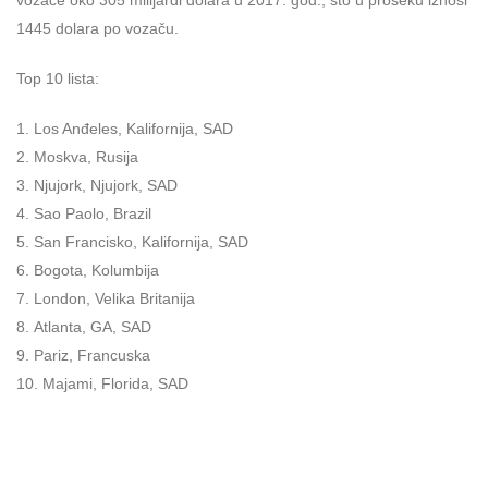
vozače oko 305 milijardi dolara u 2017. god., što u proseku iznosi
1445 dolara po vozaču.
Top 10 lista:
Los Anđeles, Kalifornija, SAD
Moskva, Rusija
Njujork, Njujork, SAD
Sao Paolo, Brazil
San Francisko, Kalifornija, SAD
Bogota, Kolumbija
London, Velika Britanija
Atlanta, GA, SAD
Pariz, Francuska
Majami, Florida, SAD