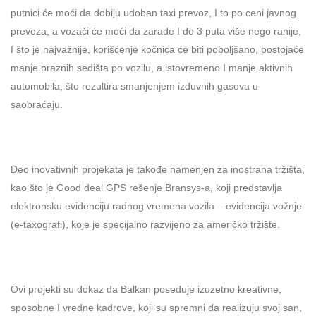
putnici će moći da dobiju udoban taxi prevoz, I to po ceni javnog
prevoza, a vozači će moći da zarade I do 3 puta više nego ranije,
I što je najvažnije, korišćenje kočnica će biti poboljšano, postojaće
manje praznih sedišta po vozilu, a istovremeno I manje aktivnih
automobila, što rezultira smanjenjem izduvnih gasova u
saobraćaju.
Deo inovativnih projekata je takođe namenjen za inostrana tržišta,
kao što je Good deal GPS rešenje Bransys-a, koji predstavlja
elektronsku evidenciju radnog vremena vozila – evidencija vožnje
(e-taxografi), koje je specijalno razvijeno za američko tržište.
Ovi projekti su dokaz da Balkan poseduje izuzetno kreativne,
sposobne I vredne kadrove, koji su spremni da realizuju svoj san,