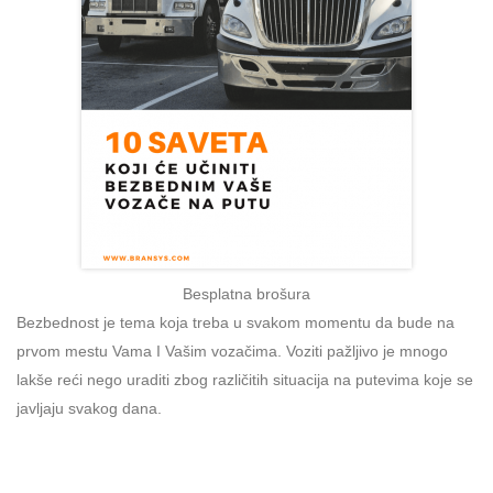
Besplatna brošura
Bezbednost je tema koja treba u svakom momentu da bude na
prvom mestu Vama I Vašim vozačima. Voziti pažljivo je mnogo
lakše reći nego uraditi zbog različitih situacija na putevima koje se
javljaju svakog dana.