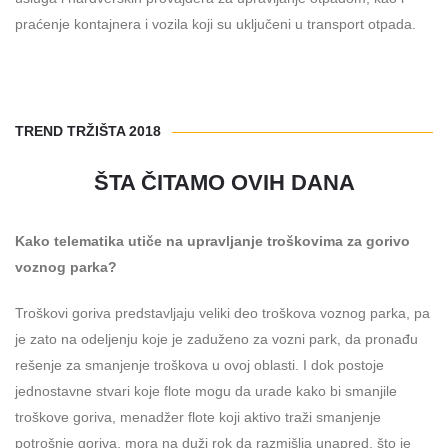
praćenje kontajnera i vozila koji su uključeni u transport otpada.
TREND TRŽIŠTA 2018
ŠTA ČITAMO OVIH DANA
Kako telematika utiče na upravljanje troškovima za gorivo
voznog parka?
Troškovi goriva predstavljaju veliki deo troškova voznog parka, pa
je zato na odeljenju koje je zaduženo za vozni park, da pronađu
rešenje za smanjenje troškova u ovoj oblasti. I dok postoje
jednostavne stvari koje flote mogu da urade kako bi smanjile
troškove goriva, menadžer flote koji aktivo traži smanjenje
potrošnje goriva, mora na duži rok da razmišlja unapred, što je