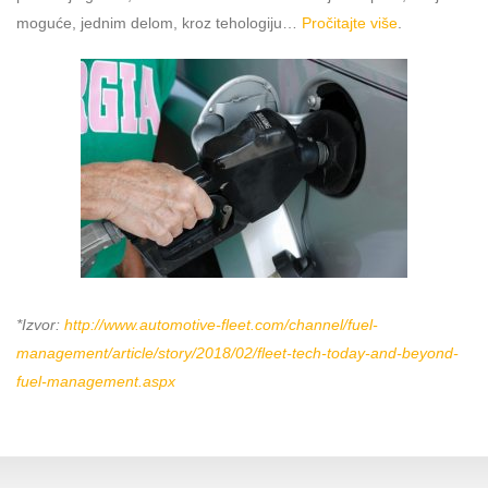
moguće, jednim delom, kroz tehologiju…
Pročitajte više
.
*
Izvor
:
http://www.automotive-fleet.com/channel/fuel-
management/article/story/2018/02/fleet-tech-today-and-beyond-
fuel-management.aspx