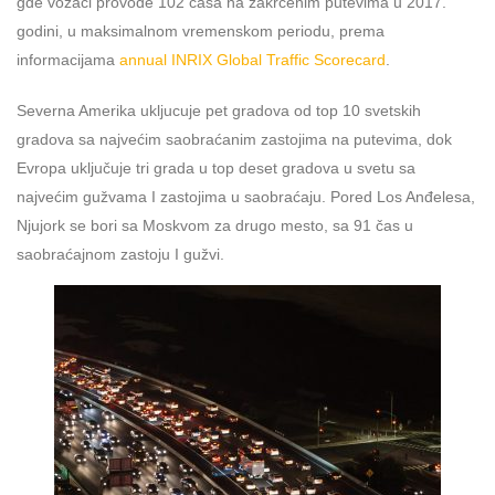
gde vozači provode 102 časa na zakrčenim putevima u 2017.
godini, u maksimalnom vremenskom periodu, prema
informacijama
annual INRIX Global Traffic Scorecard
.
Severna Amerika ukljucuje pet gradova od top 10 svetskih
gradova sa najvećim saobraćanim zastojima na putevima, dok
Evropa uključuje tri grada u top deset gradova u svetu sa
najvećim gužvama I zastojima u saobraćaju. Pored Los Anđelesa,
Njujork se bori sa Moskvom za drugo mesto, sa 91 čas u
saobraćajnom zastoju I gužvi.