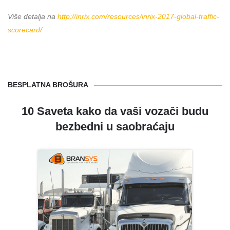
Više detalja na
http://inrix.com/resources/inrix-2017-global-traffic-
scorecard/
BESPLATNA BROŠURA
10 Saveta kako da vaši vozači budu
bezbedni u saobraćaju