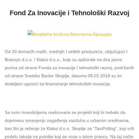
Fond Za Inovacije i Tehnološki Razvoj
Od 20 domaćih malih, srednjih I velikih preduzeća, uključujući I
Bransys d.o.o. I Klaksi d.o.o., koje su aplicirale na dva javna
poziva od strane Fonda za inovacije I tehnološki razvoj, podržanih
od strane Svetske Banke Skoplje, datuma 08.02.2018 su im
dodeljeni ugovori za finansiranje tehnoloških inovacija.
Sa ovim investicijama realizovaće se projekti koji bi trebalo da
doprinesu smanjenju zagađenja vazduha u urbanim sredinama,
kao što je rešenje za Klaksi d.o.o. Skoplje za “TaxiPolling”, koji vrši
podelu taksija na putnike koji se voze u istom pravcu. Na taj način