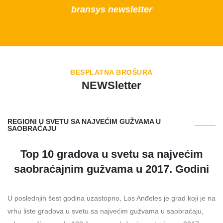
bransys newsletter
BESPLATNA BROŠURA
NEWSletter
REGIONI U SVETU SA NAJVEĆIM GUŽVAMA U
SAOBRAĆAJU
Top 10 gradova u svetu sa najvećim
saobraćajnim gužvama u 2017. Godini
U poslednjih šest godina uzastopno, Los Anđeles je grad koji je na
vrhu liste gradova u svetu sa najvećim gužvama u saobraćaju,