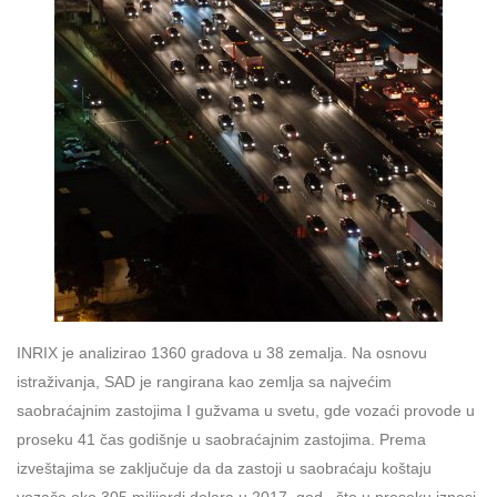
INRIX je analizirao 1360 gradova u 38 zemalja. Na osnovu
istraživanja, SAD je rangirana kao zemlja sa najvećim
saobraćajnim zastojima I gužvama u svetu, gde vozaći provode u
proseku 41 čas godišnje u saobraćajnim zastojima. Prema
izveštajima se zaključuje da da zastoji u saobraćaju koštaju