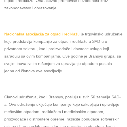
otpad i reciklažu. Ona aktivno promoviše bezbednost kroz
zakonodavstvo i obrazovanje.
Nacionalna asocijacija za otpad i reciklažu
je trgovinsko udruženje
koje predstavlja kompanije za otpad i reciklažu u SAD-u u
privatnom sektoru, kao i proizvođače i davaoce usluga koji
sarađuju sa ovim kompanijama. Ove godine je Bransys grupa, sa
svojim inovativnim rešenjem za upravljanje otpadom postala
jedna od članova ove asocijacije.
Članovi udruženja, kao i Bransys, posluju u svih 50 zemalja SAD-
a. Ovo udruženje uključuje kompanije koje sakupljaju i upravljaju
mešovitim otpadom, reciklažom i medicinskim otpadom,
proizvođače i distributere opreme, različite ponuđače softverskih
usluga i hardverskih provajdera za upravljanje otpadom, kao i