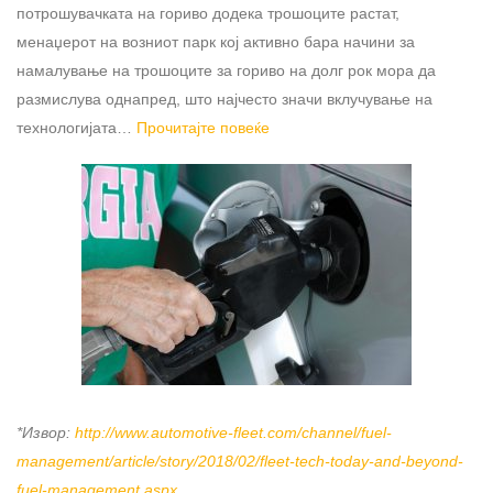
потрошувачката на гориво додека трошоците растат,
менаџерот на возниот парк кој активно бара начини за
намалување на трошоците за гориво на долг рок мора да
размислува однапред, што најчесто значи вклучување на
технологијата…
Прочитајте повеќе
*Извор:
http://www.automotive-fleet.com/channel/fuel-
management/article/story/2018/02/fleet-tech-today-and-beyond-
fuel-management.aspx