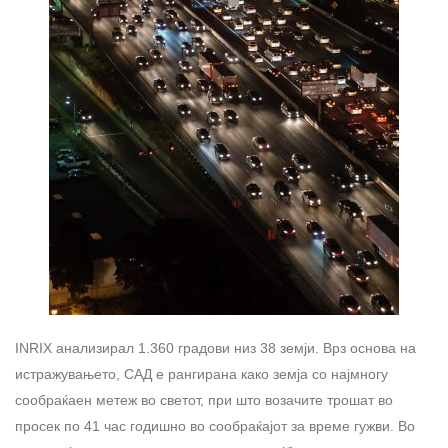
INRIX анализирал 1.360 градови низ 38 земји. Врз основа на
истражувањето, САД е рангирана како земја со најмногу
сообраќаен метеж во светот, при што возачите трошат во
просек по 41 час годишно во сообраќајот за време гужви. Во