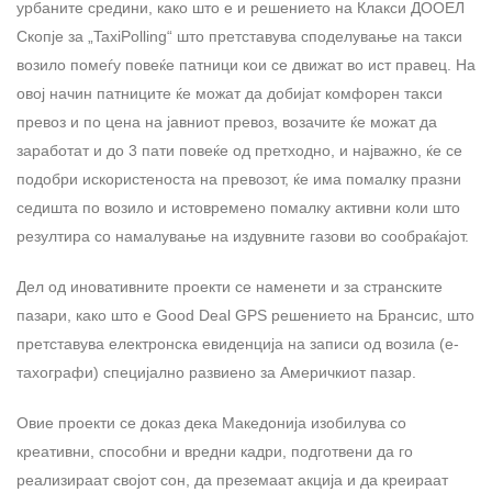
урбаните средини, како што е и решението на Клакси ДООЕЛ
Скопје за „TaxiPolling“ што претставува споделување на такси
возило помеѓу повеќе патници кои се движат во ист правец. На
овој начин патниците ќе можат да добијат комфорен такси
превоз и по цена на јавниот превоз, возачите ќе можат да
заработат и до 3 пати повеќе од претходно, и најважно, ќе се
подобри искористеноста на превозот, ќе има помалку празни
седишта по возило и истовремено помалку активни коли што
резултира со намалување на издувните газови во сообраќајот.
Дел од иновативните проекти се наменети и за странските
пазари, како што е Good Deal GPS решението на Брансис, што
претставува електронска евиденција на записи од возила (е-
тахографи) специјално развиено за Америчкиот пазар.
Овие проекти се доказ дека Македонија изобилува со
креативни, способни и вредни кадри, подготвени да го
реализираат својот сон, да преземаат акција и да креираат