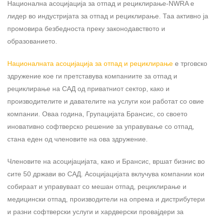
Национална асоцијација за отпад и рециклирање-NWRA е
лидер во индустријата за отпад и рециклирање. Таа активно ја
промовира безбедноста преку законодавството и
образованието.
Националната асоцијација за отпад и рециклирање
е трговско
здружение кое ги претставува компаниите за отпад и
рециклирање на САД од приватниот сектор, како и
производителите и давателите на услуги кои работат со овие
компании. Оваа година, Групацијата Брансис, со своето
иновативно софтверско решение за управување со отпад,
стана еден од членовите на ова здружение.
Членовите на асоцијацијата, како и Брансис, вршат бизнис во
сите 50 држави во САД. Асоцијацијата вклучува компании кои
собираат и управуваат со мешан отпад, рециклирање и
медицински отпад, производители на опрема и дистрибутери
и разни софтверски услуги и хардверски провајдери за