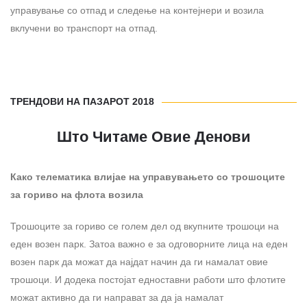
управување со отпад и следење на контејнери и возила
вклучени во транспорт на отпад.
ТРЕНДОВИ НА ПАЗАРОТ 2018
Што Читаме Овие Денови
Како телематика влијае на управувањето со
трошоците
за гориво на флота возила
Трошоците за гориво се голем дел од вкупните трошоци на
еден возен парк. Затоа важно е за одговорните лица на еден
возен парк да можат да најдат начин да ги намалат овие
трошоци. И додека постојат едноставни работи што флотите
можат активно да ги направат за да ја намалат