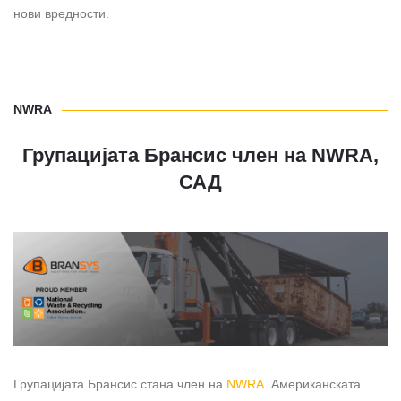
нови вредности.
NWRA
Групацијата Брансис член на NWRA,
САД
Групацијата Брансис стана член на
NWRA
. Американската