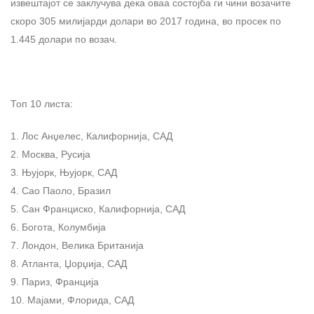
извештајот се заклучува дека оваа состојба ги чини возачите
скоро 305 милијарди долари во 2017 година, во просек по
1.445 долари по возач.
Топ 10 листа:
Лос Анџелес, Калифорнија, САД
Москва, Русија
Њујорк, Њујорк, САД
Сао Паоло, Бразил
Сан Франциско, Калифорнија, САД
Богота, Колумбија
Лондон, Велика Британија
Атланта, Џорџија, САД
Париз, Франција
Мајами, Флорида, САД