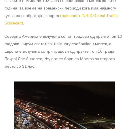
возачите поминале 102 часа во сообраќаен метеж во 2017
година, за време на временски периоди кога има најмногу
гужва во сообраќајот, според
годишниот INRIX Global Traffic
Scorecard
.
Северна Америка е вклучена со пет градови од првите топ 10
градови ширум светот со најмногу сообраќаен метеж, а
Европа е вклучена со три градови од првите Топ 10 града.
Покрај Лос Анџелес, Њујорк се бори со Москва за второто
место со 91 час.