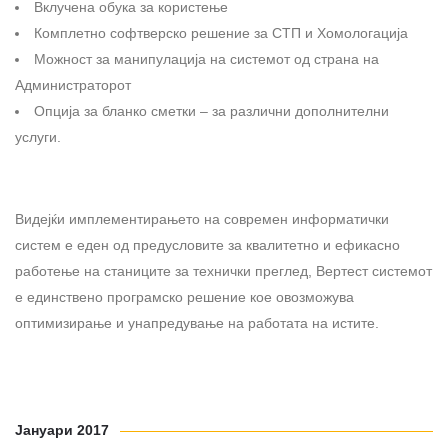
Вклучена обука за користење
Комплетно софтверско решение за СТП и Хомологација
Можност за манипулација на системот од страна на
Администраторот
Опција за бланко сметки – за различни дополнителни
услуги.
Видејќи имплементирањето на современ информатички
систем е еден од предусловите за квалитетно и ефикасно
работење на станиците за технички преглед, Вертест системот
е единствено програмско решение кое овозможува
оптимизирање и унапредување на работата на истите.
Јануари 2017