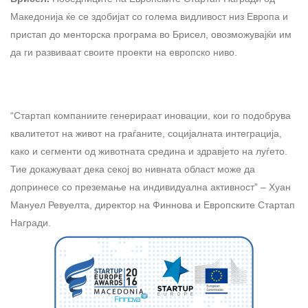
Македонија ќе се здобијат со голема видливост низ Европа и
пристап до менторска програма во Брисел, овозможувајќи им
да ги развиваат своите проекти на европско ниво.
“Стартап компаниите генерираат иновации, кои го подобрува
квалитетот на живот на граѓаните, социјалната интеграција,
како и сегменти од животната средина и здравјето на луѓето.
Тие докажуваат дека секој во нивната област може да
допринесе со преземање на индивидуална активност” – Хуан
Мануел Ревуелта, директор на Финнова и Европските Стартап
Награди.