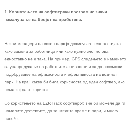
Користењето на софтверски програм не значи
намалување на бројот на вработени.
Некои менаџери на возен парк ја доживуваат технологијата
како замена за работници или како нужно зло, но ова
едноставно не е така. На пример, GPS следењето е наменето
за унапредување на работните активности и за да овозможи
подобрување на ефикасноста и ефективноста на возниот
парк. На крај, каква би била корисноста од еден софтвер, ако
нема кој да го користи.
Со користењето на EZtoTrack софтверот, вие би можеле да ги
намалите дефектите, да заштедите време и пари, и многу
повеќе.