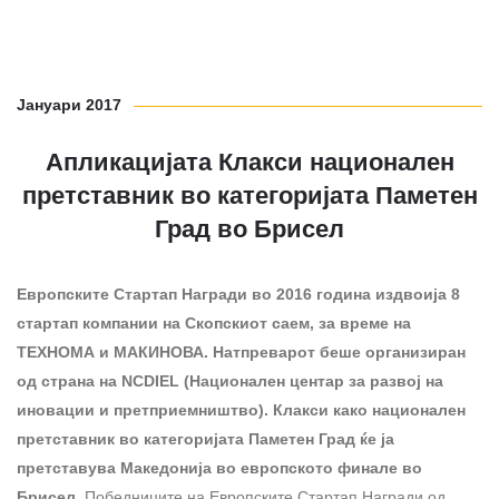
Јануари 2017
Апликацијата Клакси национален
претставник во категоријата Паметен
Град во Брисел
Европските
Стартап Награди во 2016 година
издвоија 8
стартап
компании на Скопски
от саем,
за време на
ТЕХНОМА и МАКИНОВА. Натпреварот беше организиран
од страна на NCDIEL (Национален центар за развој на
иновации и претприем
ништво).
Клакси како национален
претставник во категоријата
Паметен Град ќе ја
претставува Македонија во европск
от
о финал
е во
Брисел.
Победниците на Европските Стартап Награди од