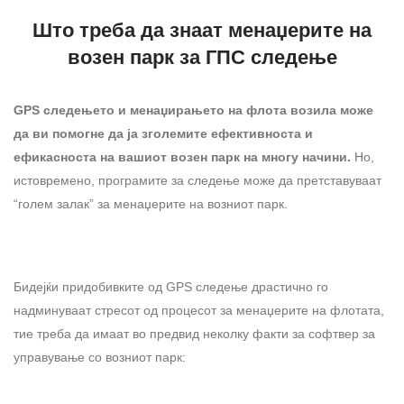
Што треба да знаат менаџерите на
возен парк за ГПС следење
GPS следењето и менаџирањето на флота возила може
да ви помогне да ја зголемите ефективноста и
ефикасноста на вашиот возен парк на многу начини.
Но,
истовремено, програмите за следење може да претставуваат
“голем залак” за менаџерите на возниот парк.
Бидејќи придобивките од GPS следење драстично го
надминуваат стресот од процесот за менаџерите на флотата,
тие треба да имаат во предвид неколку факти за софтвер за
управување со возниот парк: