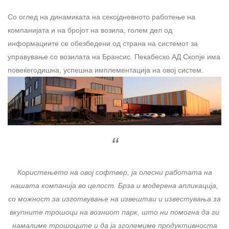
Со оглед на динамиката на секојдневното работење на
компанијата и на бројот на возила, голем дел од
информациите се обезбедени од страна на системот за
управување со возилата на Брансис. Пекабеско АД Скопје има
повеќегодишна, успешна имплементација на овој систем.
Користењето на овој софтвер, ја олесни работата на
нашата компанија во целост. Брза и модерена апликација,
со можност за изготвување на извештаи и известувања за
вкупните трошоци на возниот парк, што ни помогна да ги
намалиме трошоците и да ја зголемиме продуктивноста