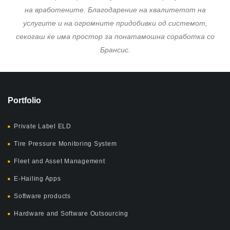
на вработените. Благодарение на квалитетот на
услугите и на огромните придобивки од системот,
секогаш ќе има простор за понатамошна соработка со
Брансис.
Portfolio
Private Label ELD
Tire Pressure Monitoring System
Fleet and Asset Management
E-Hailing Apps
Software products
Hardware and Software Outsourcing