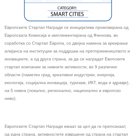
Европските Стартап Награди се иницијатива промовирана од
Европската Комисија и имплементирана од Финнова, во
соработка со Стартап Европа, со двојна намена за креирање
алијанса на институции за поддршка на претприемништвото и
иновациите, а од друга страна, за да се наградат Евопските
стартап компании за нивните активности, во 9 различни
области (паметен град, креативни индустрии, енергија,
екологија, социјална иновација, туризам, ИКТ, вода и здравје),
на 5 нивоа (локално, регионално, национално и европско
ниво).
Европските Стартап Награди имаат за цел да ги препознаат,
од една страна, активностите извршени од страна на стартап