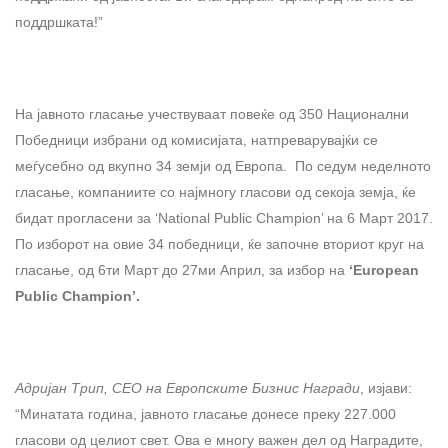
поддршката!”
На јавното гласање учествуваат повеќе од 350 Национални
Победници избрани од комисијата, натпреварувајќи се
меѓусебно од вкупно 34 земји од Европа. По седум неделното
гласање, компаниите со најмногу гласови од секоја земја, ќе
бидат прогласени за ‘National Public Champion’ на 6 Март 2017.
По изборот на овие 34 победници, ќе започне вториот круг на
гласање, од 6ти Март до 27ми Април, за избор на
‘European
Public Champion’.
Адријан Трип, CEO на Европските Бизнис Награди
, изјави:
“Минатата година, јавното гласање донесе преку 227.000
гласови од целиот свет. Ова е многу важен дел од Наградите,