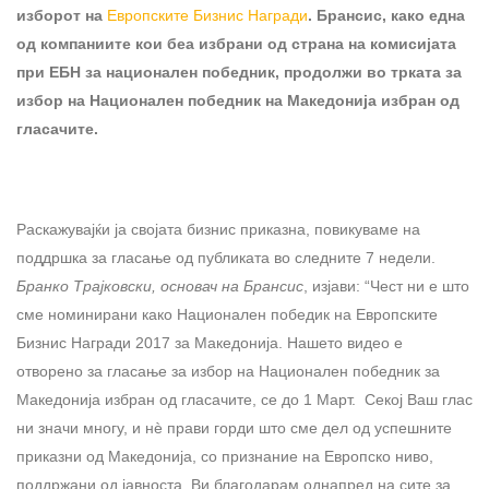
изборот на
Европските Бизнис Награди
.
Брансис, како една
од компаниите кои беа избрани од страна на комисијата
при ЕБН за национален победник, продолжи во трката за
избор на Национален победник на Македонија избран од
гласачите.
Раскажувајќи ја својата бизнис приказна, повикуваме на
поддршка за гласање од публиката во следните 7 недели.
Бранко Трајковски, основач на Брансис
, изјави: “Чест ни е што
сме номинирани како Национален победик на Европските
Бизнис Награди 2017 за Македонија. Нашето видео е
отворено за гласање за избор на Национален победник за
Македонија избран од гласачите, се до 1 Март. Секој Ваш глас
ни значи многу, и нѐ прави горди што сме дел од успешните
приказни од Македонија, со признание на Европско ниво,
поддржани од јавноста. Ви благодарам однапред на сите за