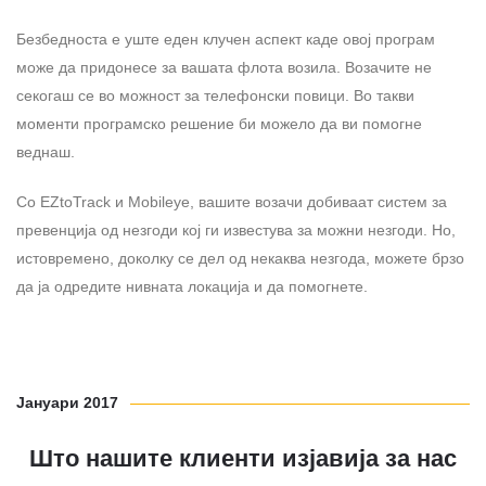
Безбедноста е уште еден клучен аспект каде овој програм
може да придонесе за вашата флота возила. Возачите не
секогаш се во можност за телефонски повици. Во такви
моменти програмско решение би можело да ви помогне
веднаш.
Со EZtoTrack и Mobileye, вашите возачи добиваат систем за
превенција од незгоди кој ги известува за можни незгоди. Но,
истовремено, доколку се дел од некаква незгода, можете брзо
да ја одредите нивната локација и да помогнете.
Јануари 2017
Што нашите клиенти изјавија за нас