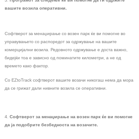
Програмот за следење ќе ви помогне да ги одржите
вашите возила оперативни.
Софтверот за менаџирање со возен парк ќе ви помогне во
управувањето со распоредот за одржување на вашите
комерцијални возила. Редовното одржување е доста важно,
бидејќи тоа е зависно од поминатите километри, а не од
времето како фактор.
Со EZtoTrack софтверот вашите возачи никогаш нема да мора
да се грижат дали нивните возила се оперативни.
Софтверот за менаџирање на возен парк ќе ви помогне
да ја подобрите безбедноста на возачите.