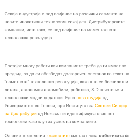
Секоја индустрија е под влијание на различни сегменти на
новите иновативни технологии секој ден. Дистрибутерските
компании, исто така, се под влијание на моменталната
технолошка револуција.
Постојат многу работи кои компаниите треба да ги имаат во
предвид, за да си обезбедат долгорочен опстанок во текот на
“паметната” технолошка револуција, како што се беспилотни
летала, автономни автомобили, роботика, 3-D печатење и
технолошки модни додатоци. Една
нова студија
од
Универзитетот во Тенеси, при Институтот за
Светски Синџир
на Дистрибуции
од Ноксвил ги идентификува овие пет
технологии како клуч за успех на компаниите.
Од овие технологии,
експертите
сметаат дека
роботика
та
ќе