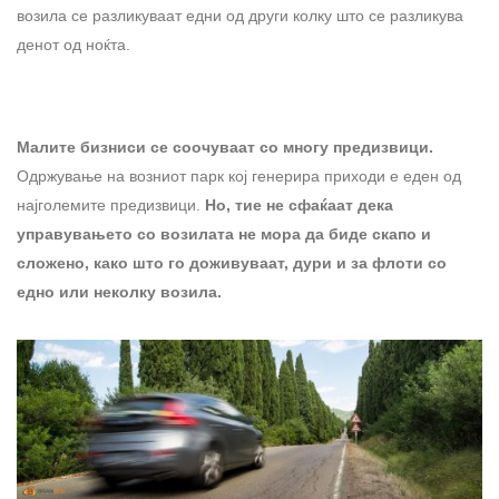
возила се разликуваат едни од други колку што се разликува
денот од ноќта.
Малите бизниси се соочуваат со многу предизвици.
Одржување на возниот парк кој генерира приходи е еден од
најголемите предизвици.
Но, тие не сфаќаат дека
управувањето со возилата не мора да биде скапо и
сложено, како што го доживуваат, дури и за флоти со
едно или неколку возила.