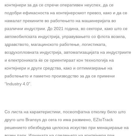
контејнери за да се спречи оперативен неуспех, да се
подобри ефикасноста на контејнерскиот превоз, како и да се
намалат прекините во работењето на машинеријата во
различни индустрии. До 2021 година, во сектори, како што се
автомобилската индустрија, управувањето со флота возила,
здравството, магацинското работење, логистиката,
воздухопловната индустрија, автоматизацијата на индустриите
и електрониката ќе се ориентираат кон технологија на
контејнери и други средства, како и оптимизирање на
работењето и паметно производство за да се примени
“Industry 4.0”.
Со листа на карактеристики, посеопфатна отколку било што
друго што Bransys до сега го има развиено, EZtoTrack
решението обезбедува целосна искуство при менаџирање на
возен парк. Иднината на следењето на контејнери при