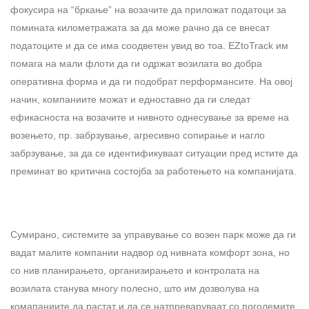
фокусира на “бркање” на возачите да приложат податоци за
помината километражата за да може рачно да се внесат
податоците и да се има соодветен увид во тоа. EZtoTrack им
помага на мали флоти да ги одржат возилата во добра
оперативна форма и да ги подобрат перформансите. На овој
начин, компаниите можат и едноставно да ги следат
ефикасноста на возачите и нивното однесување за време на
возењето, пр. забрзување, агресивно сопирање и нагло
забрзување, за да се идентификуваат ситуации пред истите да
преминат во критична состојба за работењето на компанијата.
Сумирано, системите за управување со возен парк може да ги
вадат малите компании надвор од нивната комфорт зона, но
со нив планирањето, организирањето и контролата на
возилата станува многу полесно, што им дозволува на
комапаниите да растат и да се натпреваруваат со поголемите