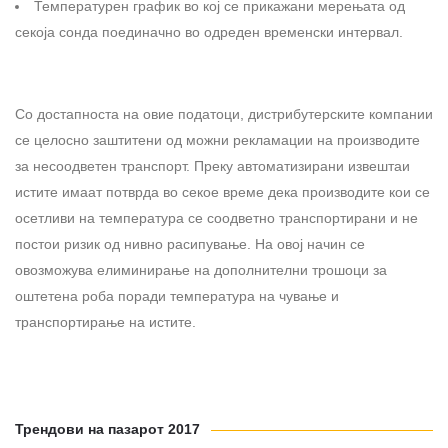
Температурен график во кој се прикажани мерењата од
секоја сонда поединачно во одреден временски интервал.
Со достапноста на овие податоци, дистрибутерските компании
се целосно заштитени од можни рекламации на производите
за несоодветен транспорт. Преку автоматизирани извештаи
истите имаат потврда во секое време дека производите кои се
осетливи на температура се соодветно транспортирани и не
постои ризик од нивно расипување. На овој начин се
овозможува елиминирање на дополнителни трошоци за
оштетена роба поради температура на чување и
транспортирање на истите.
Трендови на пазарот 2017