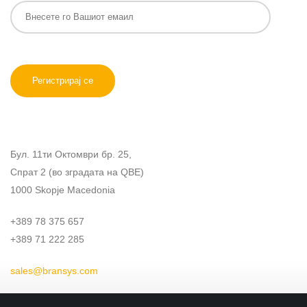
Бул. 11ти Октомври бр. 25,
Спрат 2 (во зградата на QBE)
1000 Skopje Macedonia
+389 78 375 657
+389 71 222 285
sales@bransys.com