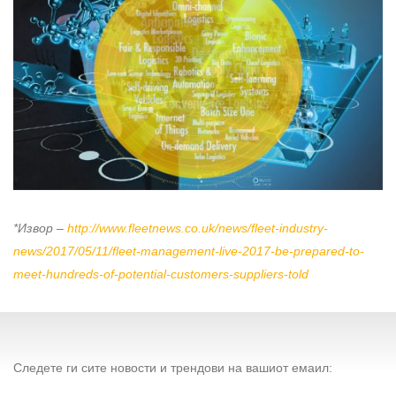
*Извор –
http://www.fleetnews.co.uk/news/fleet-industry-
news/2017/05/11/fleet-management-live-2017-be-prepared-to-
meet-hundreds-of-potential-customers-suppliers-told
Следете ги сите новости и трендови на вашиот емаил: