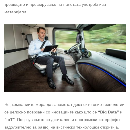
трошоците и проширување на палетата употребливи
материјали.
Но, компаниите мора да запаметат дека сите овие технологии
се целосно поврзани со иновациите како што се
“
Big Data”
и
“IoT”
. Поврзувањето со дигитален и програмски интерфејс е
задолжително за развој на вистински технолошки откритија.