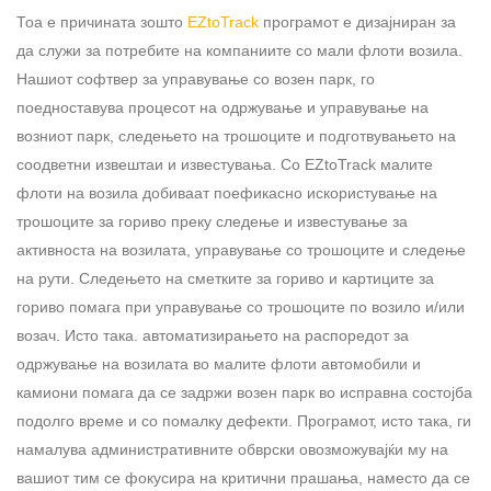
Тоа е причината зошто
EZtoTrack
програмот е дизајниран за
да служи за потребите на компаниите со мали флоти возила.
Нашиот софтвер за управување со возен парк, го
поедноставува процесот на одржување и управување на
возниот парк, следењето на трошоците и подготвувањето на
соодветни извештаи и известувања. Со EZtoTrack малите
флоти на возила добиваат поефикасно искористување на
трошоците за гориво преку следење и известување за
активноста на возилата, управување со трошоците и следење
на рути. Следењето на сметките за гориво и картиците за
гориво помага при управување со трошоците по возило и/или
возач. Исто така. автоматизирањето на распоредот за
одржување на возилата во малите флоти автомобили и
камиони помага да се задржи возен парк во исправна состојба
подолго време и со помалку дефекти. Програмот, исто така, ги
намалува административните обврски овозможувајќи му на
вашиот тим се фокусира на критични прашања, наместо да се