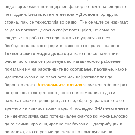
биде најголемиот потенцијален фактор во текот на следните
пет години.
Беспилотните летала – Дронови
, од друга
страна, пак, се технологија во развој. Тие се уште се издигаат,
за да го покажат целосно својот потенцијал, не само во
следење на роба во складиштата или управување со
безбедноста на контејнерите, како што го прават тоа сега.
Т
ехноло
шките модни додатоци
, како што се паметните
очила, исто така се применува во магацинското работење,
помагајќи им на работниците во сортирање, пакување, како и
идентификување на опасности или најкраткиот пат до
бараната стока.
Авто
номните
возила
значително ќе влијаат
на трошоците за транспорт, се со цел компаниите да ги
намалат своите трошоци и да го подобрат управувањето со
времето на нивниот возен парк. И последно,
3-D печатење
то
се идентификува како потенцијален фактор кој може целосно
да го елиминира синџирот на снабдување – дистрибуции и
логистика, ако се развие до степен на намалување на