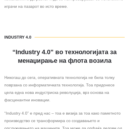
играчи на пазарот во исто време.
INDUSTRY 4.0
“Industry 4.0” во технологијата за
менаџирање на флота возила
Никогаш до сега, оперативната технологија не била толку
поврзана со информатичката технологија. Тоа придонесе
цела една нова индустриска револуција, врз основа на
фасцинантни иновации.
“Industry 4.0” е пред нас – тоа е визија за тоа како паметното
производство се трансформира со создавањето и
опслужувањето на машините. Тоа може да опфаќа делови од