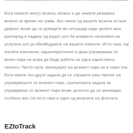
Кога немате многу возила, можно е да немате резервно
возило за време на гужва. Ако некое од вашите возила остане
дефект, може да се доведете во ситуација каде целиот ваш
распоред е надвор од редот што би влијаело негативно на
услугата што ја обезбедувате на вашите клиенти. Исто така, кај
малите компании, карактеристично е дека управување со
возен парк не мора да биде работа на една единствена
личност. Често пати, менаџерот на возниот парк не е само тоа.
Кога имате тон други задачи да се справите како прилог на
управувањето со возниот парк, суштинската задача за
управување со возниот парк може целосно да се занемари,
особено ако сте исто така и еден од возачите на флотата.
EZtoTrack