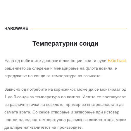
HARDWARE
Температурни сонди
Една од побитните дополнителни опции, кои ги нуди
EZtoTrack
решението за следење и менаџирање на флота возила, е
вградување на сонди за температура во возилата.
Зависно од потребите на корисникот, може да се монтираат од
1 до 3 сонди за температура по возило. Истите се поставуваат
во различни точки на возилото, пример во внатрешноста и до
самата врата. Со секое отворање и затворање при истовар
постои одредена температурна разлика во возилото која може
да влијае на квалитетот на производите.