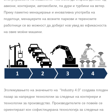
авиони, контејнери, автомобили, па дури и турбини на ветер.
Преку паметно менаџирање и иновативна употреба на
податоци, менаџерите на возните паркови и теренските
работници се во можност да добијат нов увид во ефикасноста
на овие моќни машини.
Зголемувањето на значењето на “Industry 4.0” создава плоден
пазар за напредни технологии за следење на контејнери и
технологии за производство. Производителите се повеќе се
ориентираат кон софистицирана технологија за следење на