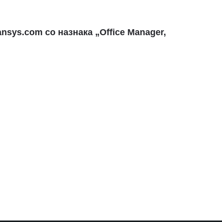
ansys.com
со назнака „Office Manager,