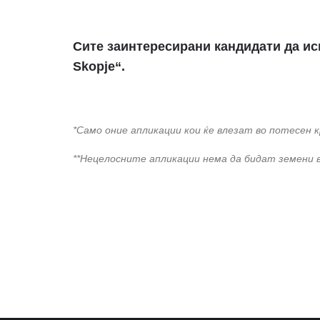
Сите заинтересирани кандидати да ис
Skopje“.
*Само оние апликации кои ќе влезат во потесен 
**Нецелосните апликации нема да бидат земени в