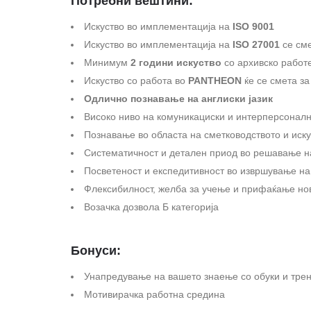
Потребни вештини:
Искуство во имплементација на
ISO 9001
Искуство во имплементација на
ISO 27001
се см
Минимум
2 години искуство
со архивско работ
Искуство со работа во
PANTHEON
ќе се смета з
Одлично познавање на англиски јазик
Високо ниво на комуникациски и интерперсонал
Познавање во областа на сметководството и иск
Систематичност и детален приод во решавање н
Посветеност и експедитивност во извршување на
Флексибилност, желба за учење и прифаќање но
Возачка дозвола Б категорија
Бонуси:
Унапредување на вашето знаење со обуки и тре
Мотивирачка работна средина