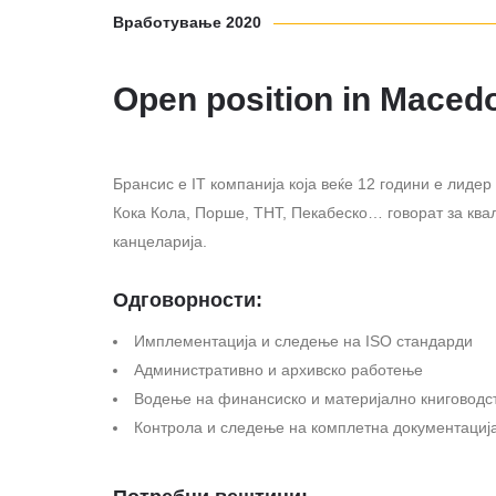
Вработување 2020
Open position in Macedo
Брансис е IT компанија која веќе 12 години е лиде
Кока Кола, Порше, ТНТ, Пекабеско… говорат за ква
канцеларија.
Одговорности:
Имплементација и следење на ISO стандарди
Административно и архивско работење
Водење на финансиско и материјално книговодс
Контрола и следење на комплетна документациј