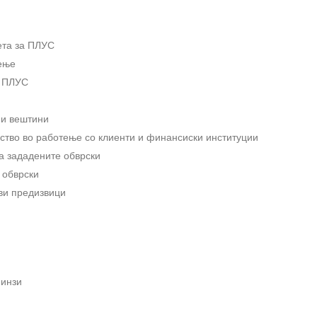
ета за ПЛУС
ење
а ПЛУС
ни вештини
уство во работење со клиенти и финансиски институции
а зададените обврски
 обврски
ви предизвици
нинзи