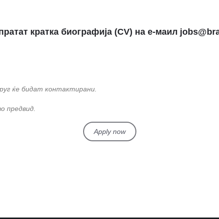
пратат кратка биографија (CV) на е-маил
jobs@br
круг ќе бидат контактирани.
о предвид.
Apply now