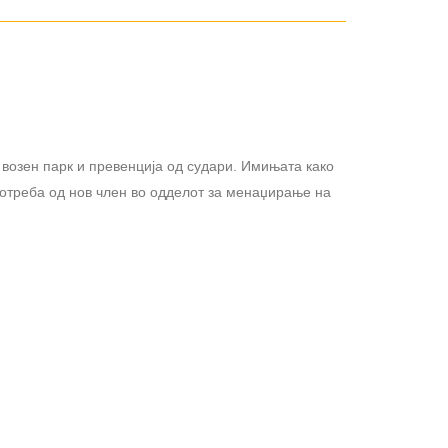
 возен парк и превенција од судари. Имињата како
потреба од нов член во одделот за менаџирање на