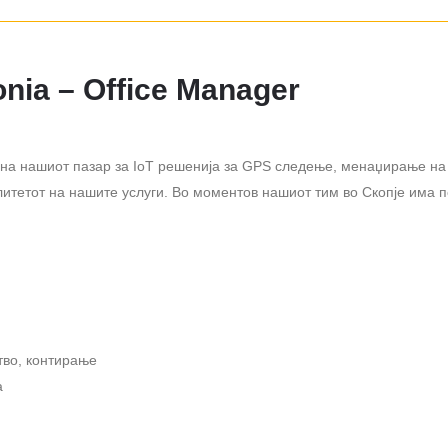
nia – Office Manager
р на нашиот пазар за IoT решенија за GPS следење, менаџирање на
литетот на нашите услуги. Во моментов нашиот тим во Скопје има 
тво, контирање
а