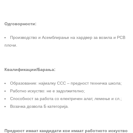
Одговорности:
Производство и Асемблирање на хардвер за возила и PCB
плочи.
Квалификации/Барања:
Образование: најмалку ССС – предност техничка школа;
Работно искуство: не е задолжително;
Способност за работа со електричен алат, лемење и сл.;
Возачка дозвола Б категорија.
Предност имаат кандидати кои имаат работното искуство