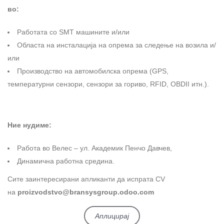
во:
Работата со SMT машините и/или
Областа на инсталација на опрема за следење на возила и/
или
Производство на автомобилска опрема (GPS,
температурни сензори, сензори за гориво, RFID, OBDII итн.).
Ние нудиме:
Работа во Велес – ул. Академик Пенчо Давчев,
Динамична работна средина.
Сите заинтересирани апликанти да испрата CV
на
proizvodstvo@bransysgroup.odoo.com
Аплицирај