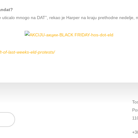
Mandat?
je uticalo mnogo na DAT”, rekao je Harper na kraju prethodne nedelje,
t-of-last-weeks-eld-protests/
To
Po
11
+3