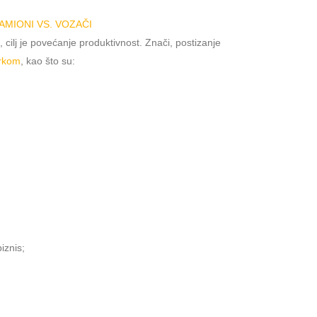
cilj je povećanje produktivnost. Znači, postizanje
аrkom
, kao što su:
iznis;