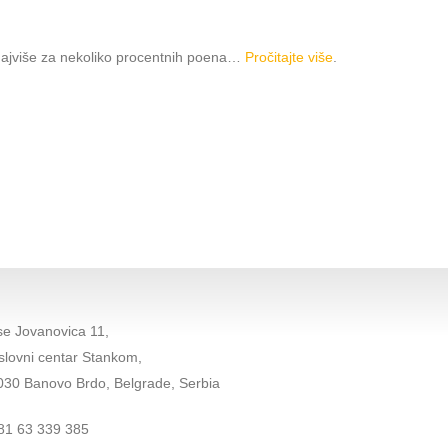
 najviše za nekoliko procentnih poena…
Pročitajte više
.
se Jovanovica 11,
slovni centar Stankom,
030 Banovo Brdo, Belgrade, Serbia
81 63 339 385