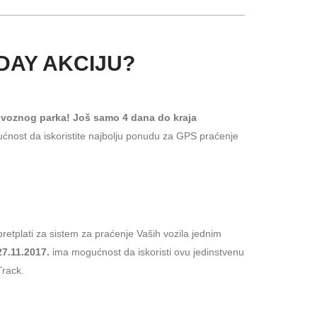
DAY AKCIJU?
 voznog parka! Još samo 4 dana do kraja
nost da iskoristite najbolju ponudu za GPS praćenje
tplati za sistem za praćenje Vaših vozila jednim
27.11.2017.
ima mogućnost da iskoristi ovu jedinstvenu
Track.