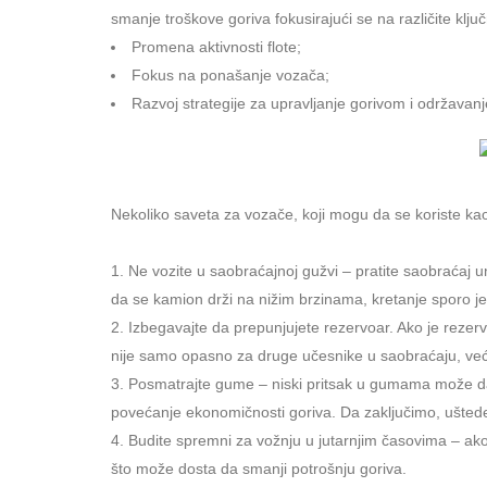
smanje troškove goriva fokusirajući se na različite klj
Promena aktivnosti flote;
Fokus na ponašanje vozača;
Razvoj strategije za upravljanje gorivom i održavanj
Nekoliko saveta za vozače, koji mogu da se koriste k
Ne vozite u saobraćajnoj gužvi – pratite saobraćaj 
da se kamion drži na nižim brzinama, kretanje sporo j
Izbegavajte da prepunjujete rezervoar. Ako je rezerv
nije samo opasno za druge učesnike u saobraćaju, već
Posmatrajte gume – niski pritsak u gumama može da
povećanje ekonomičnosti goriva. Da zaključimo, uštede
Budite spremni za vožnju u jutarnjim časovima – ak
što može dosta da smanji potrošnju goriva.