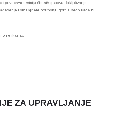
 i povećava emisiju štetnih gasova. Isključvanje
i zagađenje i smanjićete potrošnju goriva nego kada bi
no i efikasno.
NJE ZA UPRAVLJANJE