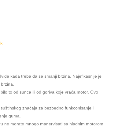
ide kada treba da se smanji brzina. Najefikasnije je
 brzina.
ilo to od sunca ili od goriva koje vraća motor. Ovo
 suštinskog značaja za bezbedno funkconisanje i
ćenje guma.
jutru ne morate mnogo manervisati sa hladnim motorom,