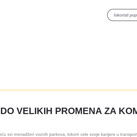
Iskoristi po
 DO VELIKIH PROMENA ZA KO
eću svi menadžeri voznih parkova, tokom cele svoje karijere u transpor