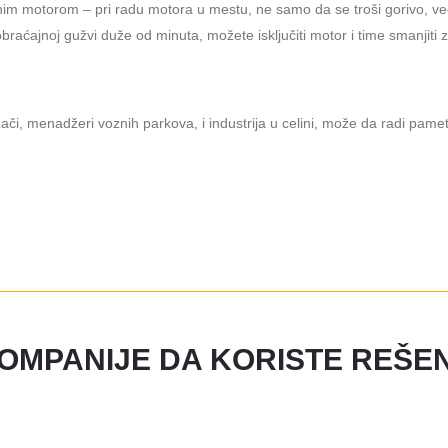
im motorom – pri radu motora u mestu, ne samo da se troši gorivo, već
saobraćajnoj gužvi duže od minuta, možete isključiti motor i time smanjit
či, menadžeri voznih parkova, i industrija u celini, može da radi pamet
KOMPANIJE DA KORISTE REŠE