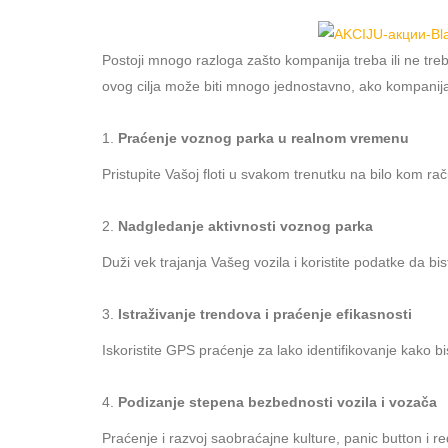
Postoji mnogo razloga zašto kompanija treba ili ne treb
ovog cilja može biti mnogo jednostavno, ako kompanija
Praćenje voznog parka u realnom vremenu
Pristupite Vašoj floti u svakom trenutku na bilo kom ra
Nadgledanje aktivnosti voznog parka
Duži vek trajanja Vašeg vozila i koristite podatke da bist
Istraživanje trendova i praćenje efikasnosti
Iskoristite GPS praćenje za lako identifikovanje kako bist
Podizanje stepena bezbednosti vozila i vozača
Praćenje i razvoj saobraćajne kulture, panic button i r