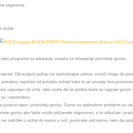
učne segmente:
e vozila.
ao deo programa za edukaciju vozača za smanjenje potrošnje goriva:
unapred. Obraćajući pažnju na saobraćajne uslove, vozači mogu da predv
e potrebno započeti od početka vožnje kako bi se smanjio broj promene
oar napunjen do vrha, lako može da se preliva kada se zagreje gorivo, b
 je i nepotrebno.
 poveća otpor i potrošnju goriva. Gume sa optimalnim pritiskom su od
ćete gorivo ako Vaše vozilo održavate odgovorno, a to uključuje i pra
o se zadržite u vožnji do kasno u noć, parkirajte vaš kamio, tako da u