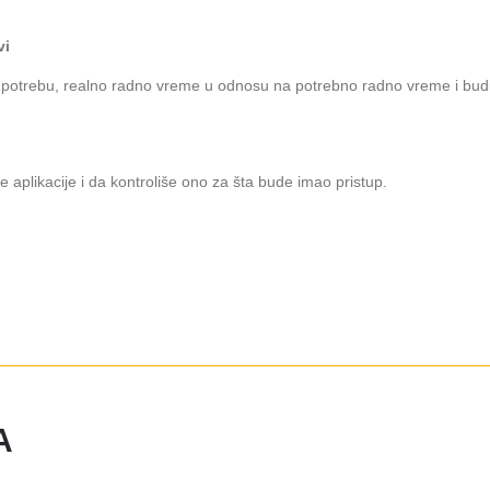
vi
 upotrebu, realno radno vreme u odnosu na potrebno radno vreme i bud
plikacije i da kontroliše ono za šta bude imao pristup.
A