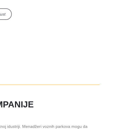
pust
MPANIJE
tnoj idustriji. Menadžeri voznih parkova mogu da