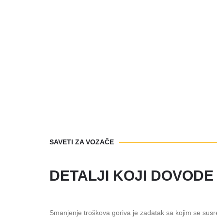
SAVETI ZA VOZAČE
DETALJI KOJI DOVODE
Smanjenje troškova goriva je zadatak sa kojim se susr