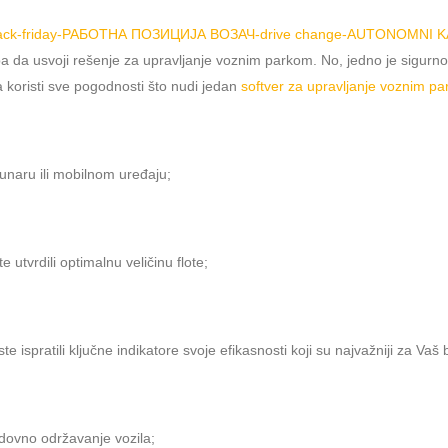
a da usvoji rešenje za upravljanje voznim parkom. No, jedno je sigurno, 
 koristi sve pogodnosti što nudi jedan
sоftver za upravljanje voznim p
čunaru ili mobilnom uređaju;
e utvrdili optimalnu veličinu flote;
e ispratili ključne indikatore svoje efikasnosti koji su najvažniji za Vaš b
edovno održavanje vozila;