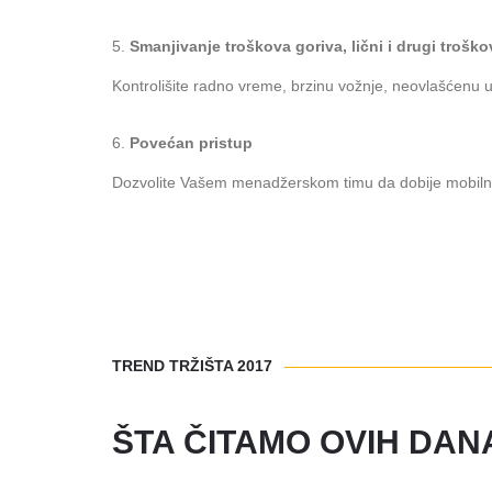
Smanjivanje troškova goriva, lični i drugi troško
Kontrolišite radno vreme, brzinu vožnje, neovlašćenu
Povećan pristup
Dozvolite Vašem menadžerskom timu da dobije mobilne a
TREND TRŽIŠTA 2017
ŠTA ČITAMO OVIH DAN