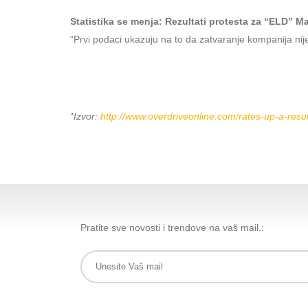
Statistika se menja: Rezultati protesta za “ELD” 
“Prvi podaci ukazuju na to da zatvaranje kompanija ni
*
Izvor
:
http://www.overdriveonline.com/rates-up-a-resul
Pratite sve novosti i trendove na vaš mail.: