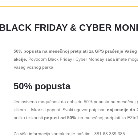
A BLACK FRIDAY & CYBER MON
50% popusta na mesečnoj pretplati za GPS praćenje Vašeg
akcije.
Povodom Black Friday i Cyber Monday sada imate moguć
Vašeg voznog parka.
50% popusta
Jedinstvena mogućnost da dobijete 50% popusta na mesečnoj pre
klikom – Iskoristi popust. Svaki ugovor potpisan
najkasnije do 
priliku i iskoristi
popust od 50%
na mesečnoj pretplati za EZto
Za više informacija kontaktirajte naš tim +381 63 339 385.